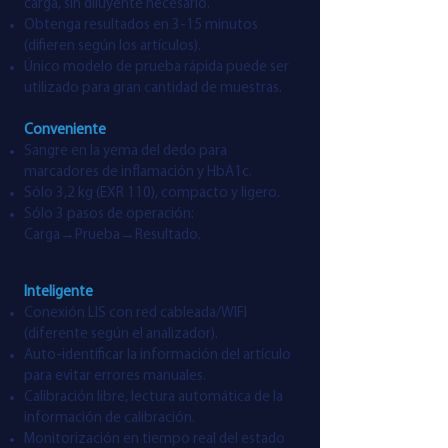
carga, sin diluyente necesario.
Obtenga resultados en 3-15 minutos
(difieren según los artículos).
Único modelo de prueba rápida puede ser
utilizado para gran cantidad de muestras.
Conveniente
Sangre en la yema del dedo para
marcadores de inflamación y HbA1c.
Sólo 3,2 kg (EXR 110), compacto y ligero.
Sólo 3 pasos de operación:
Carga→Prueba→Resultado.
Inteligente
Conexión LIS con red cableada/WIFI
(diferente según el analizador).
Auto-identificar la información del artículo
para evitar errores manuales.
Calibración libre, lectura automática de la
información de calibración.
Monitorización en tiempo real del estado