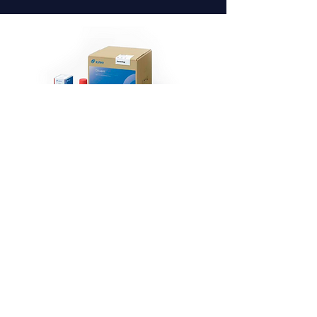
Reactivos de trabajo
para Z3 y Z5
Marca: Zybio
(China)